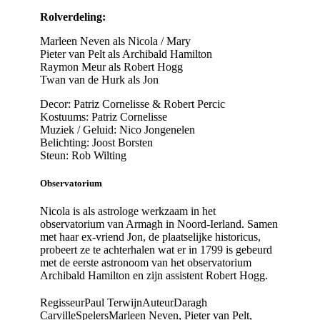
Rolverdeling:
Marleen Neven als Nicola / Mary
Pieter van Pelt als Archibald Hamilton
Raymon Meur als Robert Hogg
Twan van de Hurk als Jon
Decor: Patriz Cornelisse & Robert Percic
Kostuums: Patriz Cornelisse
Muziek / Geluid: Nico Jongenelen
Belichting: Joost Borsten
Steun: Rob Wilting
Observatorium
Nicola is als astrologe werkzaam in het
observatorium van Armagh in Noord-Ierland. Samen
met haar ex-vriend Jon, de plaatselijke historicus,
probeert ze te achterhalen wat er in 1799 is gebeurd
met de eerste astronoom van het observatorium
Archibald Hamilton en zijn assistent Robert Hogg.
Regisseur
Paul Terwijn
Auteur
Daragh
Carville
Spelers
Marleen Neven, Pieter van Pelt,