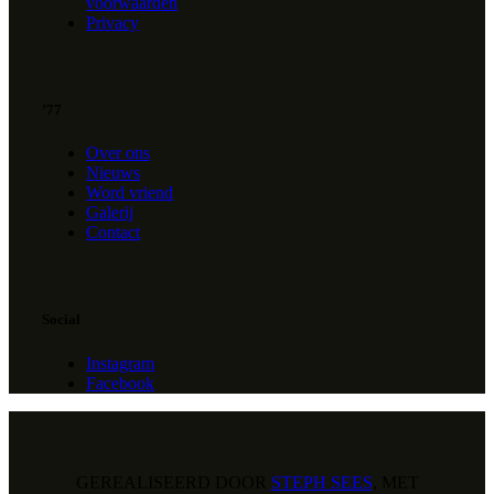
voorwaarden
Privacy
’77
Over ons
Nieuws
Word vriend
Galerij
Contact
Social
Instagram
Facebook
GEREALISEERD DOOR
STEPH SEES
, MET