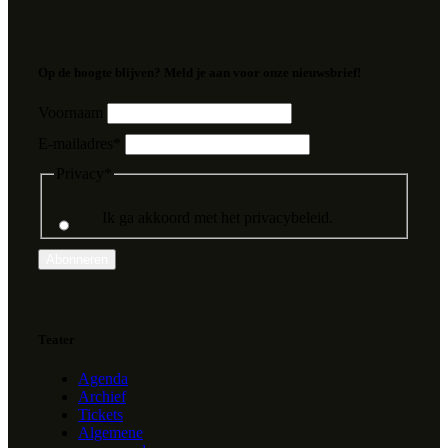
Op de hoogte blijven? Meld je aan voor onze nieuwsbrief!
Voornaam
E-mailadres
*
Privacy
*
Ik ga akkoord met het privacybeleid.
Abonneren
Teater
Agenda
Archief
Tickets
Algemene