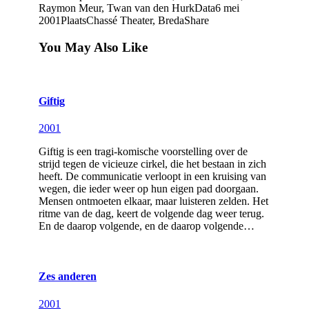
Raymon Meur, Twan van den Hurk
Data
6 mei
2001
Plaats
Chassé Theater, Breda
Share
You May Also Like
Giftig
2001
Giftig is een tragi-komische voorstelling over de
strijd tegen de vicieuze cirkel, die het bestaan in zich
heeft. De communicatie verloopt in een kruising van
wegen, die ieder weer op hun eigen pad doorgaan.
Mensen ontmoeten elkaar, maar luisteren zelden. Het
ritme van de dag, keert de volgende dag weer terug.
En de daarop volgende, en de daarop volgende…
Zes anderen
2001